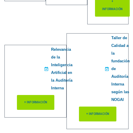
+
INFORMACIÓN
Taller de
Calidad a
Relevancia
la
de la
fundación
Inteligencia
de
Artificial en
Auditoría
la Auditoría
Interna
Interna
según las
NOGAI
+ INFORMACIÓN
+ INFORMACIÓN