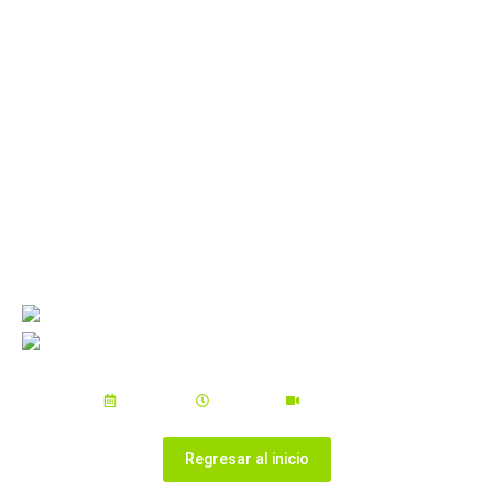
𝗖𝗼𝗻𝗰𝗶𝗲𝗻𝘁𝗶𝘇𝗮𝗰𝗶𝗼́𝗻 𝗗𝗶𝗴𝗶𝘁𝗮𝗹: 𝗖𝗼́𝗺𝗼
𝗠𝗮𝗻𝘁𝗲𝗻𝗲𝗿𝗻𝗼𝘀 𝗦𝗲𝗴𝘂𝗿𝗼𝘀
Aprende junto a expertos cómo enfrentar los
riesgos digitales que hoy afectan a todas
las organizaciones.
Con la participación de:
Jorge García
Oscar Martínez
12/05/2026
16:00 GTM
ONLINE ZOOM
Regresar al inicio