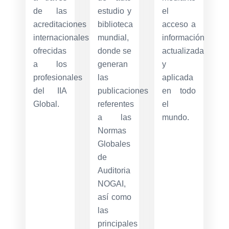
de las
estudio y
el
acreditaciones
biblioteca
acceso a
internacionales
mundial,
información
ofrecidas
donde se
actualizada
a los
generan
y
profesionales
las
aplicada
del IIA
publicaciones
en todo
Global.
referentes
el
a las
mundo.
Normas
Globales
de
Auditoria
NOGAI,
así como
las
principales