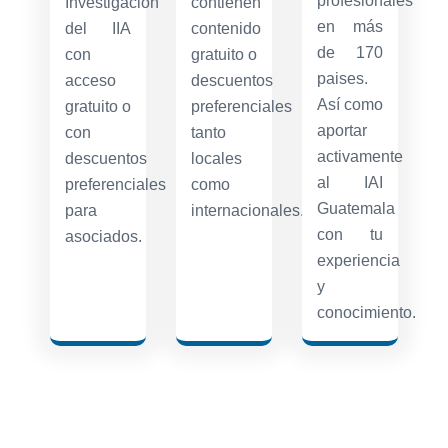
profesionales
Investigación
contienen
en más
del IIA
contenido
de 170
con
gratuito o
paises.
acceso
descuentos
Así como
gratuito o
preferenciales
aportar
con
tanto
activamente
descuentos
locales
al IAI
preferenciales
como
Guatemala
para
internacionales.
con tu
asociados.
experiencia
y
conocimiento.