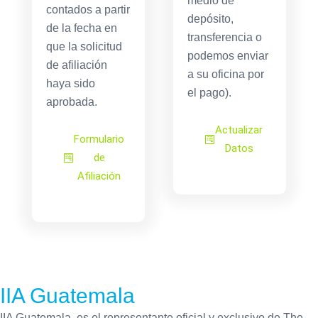
medio de
contados a partir
depósito,
de la fecha en
transferencia o
que la solicitud
podemos enviar
de afiliación
a su oficina por
haya sido
el pago).
aprobada.
Actualizar
Formulario
Datos
de
Afiliación
IIA Guatemala
IIA Guatemala, es el representante oficial y exclusivo de The