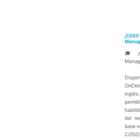
¡COS
Manage
🎓 ¡
Manage
Dispo
OnDem
inglés
permit
habili
del ri
base e
COSO