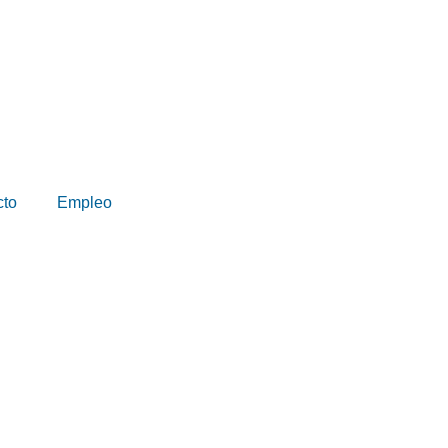
cto
Empleo
rtificate