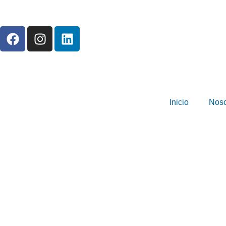
Inicio
Noso
COSO Fraud R