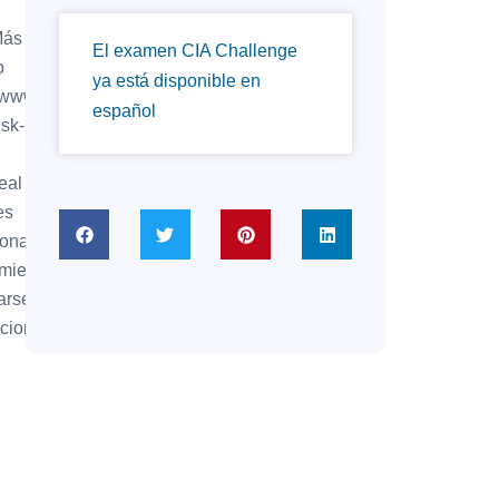
s información y
El examen CIA Challenge
istro aquí:
ya está disponible en
/www.theiia.org/coso-
español
risk-management/
al para auditores,
res de riesgos y
esionales de
imiento que buscan
icarse con estándares
acionales.