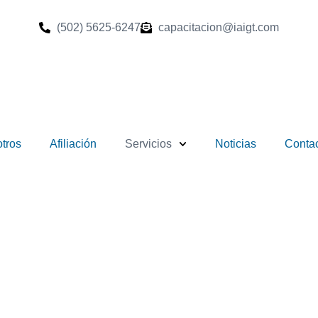
(502) 5625-6247
capacitacion@iaigt.com
tros
Afiliación
Servicios
Noticias
Conta
isk Management Ce