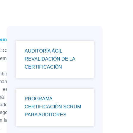
O Fraud Risk
ment Certificate!
COSO Fraud Risk
AUDITORÍA ÁGIL
ment Certificate!
REVALIDACIÓN DE LA
CERTIFICACIÓN
nible en modalidad
and y en idioma
, este programa te
irá fortalecer tus
PROGRAMA
dades en la gestión
CERTIFICACIÓN SCRUM
esgo de fraude con
PARA AUDITORES
n la reconocida guía
.