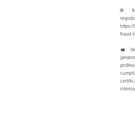
🌐 Má
reg
https:/
fraud-
💼 Ide
gesto
prof
cumpl
certif
intern