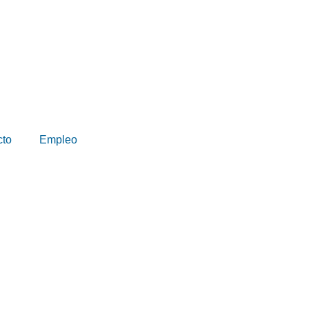
cto
Empleo
– Guatemala