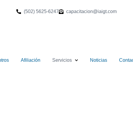
(502) 5625-6247
capacitacion@iaigt.com
tros
Afiliación
Servicios
Noticias
Conta
Auditores Internos 